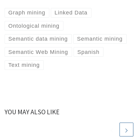
k
t
e
i
r
Graph mining
Linked Data
e
t
b
l
e
d
e
o
Ontological mining
I
r
o
n
k
Semantic data mining
Semantic mining
Semantic Web Mining
Spanish
Text mining
YOU MAY ALSO LIKE