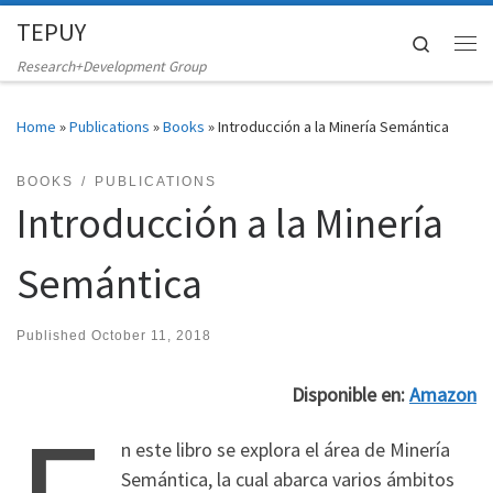
TEPUY
Skip to content
Search
Me
Research+Development Group
Home
»
Publications
»
Books
»
Introducción a la Minería Semántica
BOOKS
PUBLICATIONS
Introducción a la Minería
Semántica
Published
October 11, 2018
Disponible en:
Amazon
n este libro se explora el área de Minería
Semántica, la cual abarca varios ámbitos