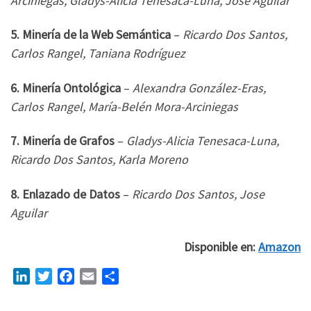
Arciniegas, Gladys-Alicia Tenesaca-Luna, Jose Aguilar
5. Minería de la Web Semántica
–
Ricardo Dos Santos,
Carlos Rangel, Taniana Rodríguez
6. Minería Ontológica
–
Alexandra González-Eras,
Carlos Rangel, María-Belén Mora-Arciniegas
7. Minería de Grafos
–
Gladys-Alicia Tenesaca-Luna,
Ricardo Dos Santos, Karla Moreno
8. Enlazado de Datos
–
Ricardo Dos Santos, Jose
Aguilar
Disponible en:
Amazon
L
T
F
E
S
i
w
a
m
h
n
i
c
a
a